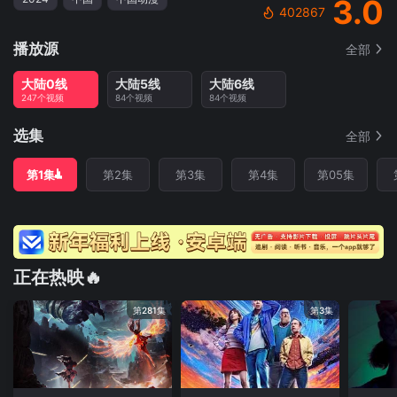
3.0
402867
播放源
全部
大陆0线
大陆5线
大陆6线
247个视频
84个视频
84个视频
选集
全部
第1集
第2集
第3集
第4集
第05集
正在热映🔥
第281集
第3集