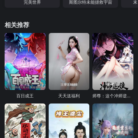
完美世界
斯图尔特未能拯救宇宙
末
相关推荐
第14集
注册送8888
第187集
百日成王
天天送福利
师尊：这个冲师逆徒才不是圣子 动态漫画