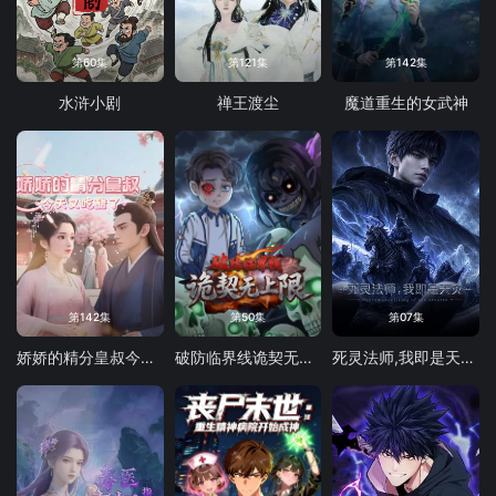
第60集
第121集
第142集
水浒小剧
禅王渡尘
魔道重生的女武神
第142集
第50集
第07集
娇娇的精分皇叔今天又吃醋了
破防临界线诡契无上限
死灵法师,我即是天灾(2026)