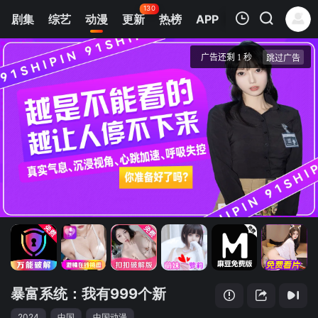
130
剧集
综艺
动漫
更新
热榜
APP
我的观影记录
暴富系统：我有999个新马甲 动态漫画
第1集
清空
暴富系统：我有999个新
2024
中国
中国动漫