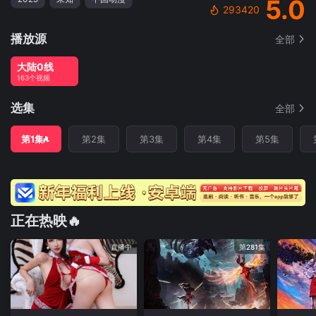
5.0
293420
播放源
全部
大陆0线
163个视频
选集
全部
第1集
第2集
第3集
第4集
第5集
正在热映🔥
直播中
第281集