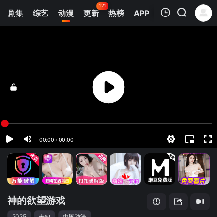
121
剧集
综艺
动漫
更新
热榜
APP
我的观影记录
神的欲望游戏
第1集
清空
神的欲望游戏
2025
未知
中国动漫