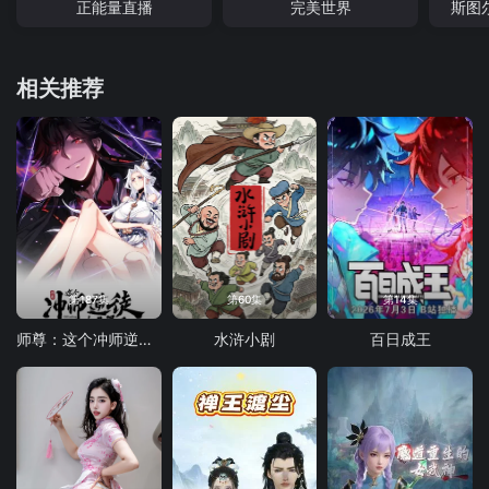
正能量直播
完美世界
斯图
相关推荐
第187集
第60集
第14集
师尊：这个冲师逆徒才不是圣子 动态漫画
水浒小剧
百日成王