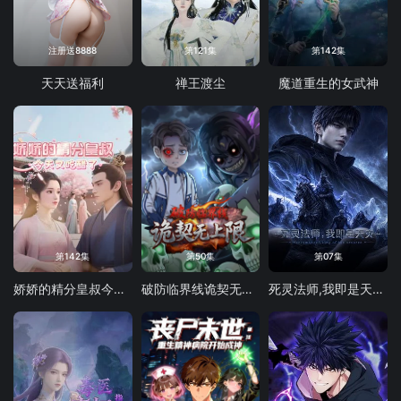
注册送8888
第121集
第142集
天天送福利
禅王渡尘
魔道重生的女武神
第142集
第50集
第07集
娇娇的精分皇叔今天又吃醋了
破防临界线诡契无上限
死灵法师,我即是天灾(2026)