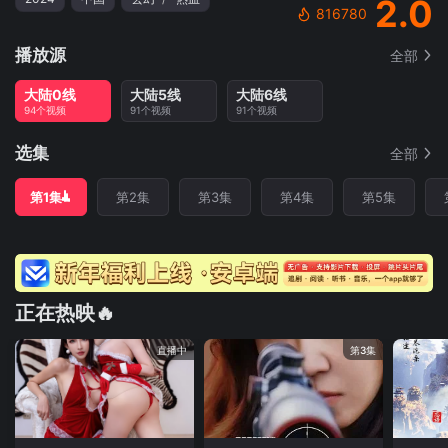
2.0
816780
播放源
全部
大陆0线
大陆5线
大陆6线
94个视频
91个视频
91个视频
选集
全部
第1集
第2集
第3集
第4集
第5集
正在热映🔥
直播中
第3集