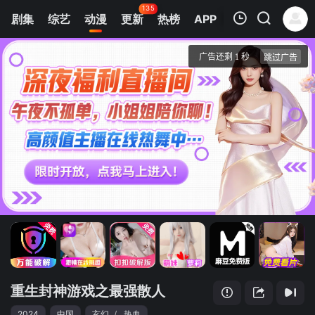
135
剧集
综艺
动漫
更新
热榜
APP
我的观影记录
重生封神游戏之最强散人 动态漫画
第1集
清空
重生封神游戏之最强散人
2024
中国
玄幻
/
热血