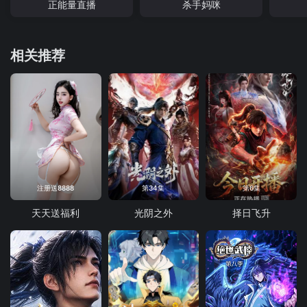
正能量直播
杀手妈咪
相关推荐
注册送8888
第34集
第6集
天天送福利
光阴之外
择日飞升