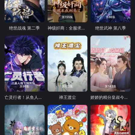
第13集
第155集
第86集
绝世战魂 第二季
神级奸商：全服求我别薅了 动态漫画
绝世武神 第八季
第95集
第122集
第143集
亡灵行者！从鱼人地下城开始 动态漫画
禅王渡尘
娇娇的精分皇叔今天又吃醋了