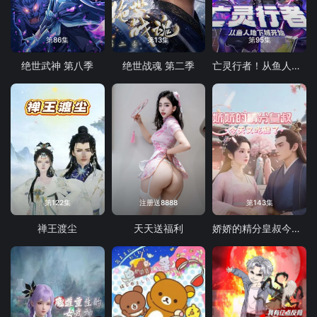
第86集
第13集
第95集
绝世武神 第八季
绝世战魂 第二季
亡灵行者！从鱼人地下城开始 动态漫画
第122集
注册送8888
第143集
禅王渡尘
天天送福利
娇娇的精分皇叔今天又吃醋了