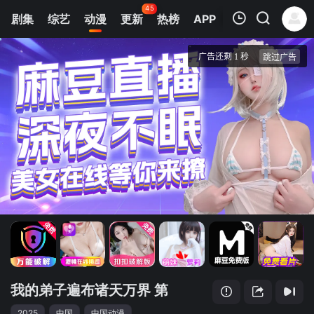
45
剧集
综艺
动漫
更新
热榜
APP
我的观影记录
我的弟子遍布诸天万界 第五季
第1集
清空
我的弟子遍布诸天万界 第
2025
中国
中国动漫