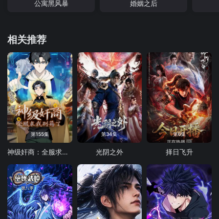
公寓黑风暴
婚姻之后
相关推荐
第155集
第34集
第6集
神级奸商：全服求我别薅了 动态漫画
光阴之外
择日飞升