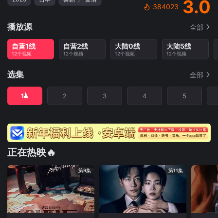
3.0
384023
播放源
全部
自营1线
自营2线
大陆0线
大陆5线
12个视频
12个视频
12个视频
12个视频
选集
全部
1
2
3
4
5
正在热映🔥
第9集
第11集