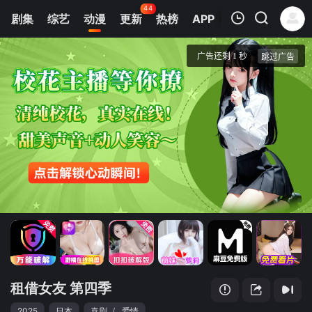
44
剧集
综艺
动漫
更新
热榜
APP
我的观影记录
租借女友 第四季
1
清空
租借女友 第四季
2025
日本
喜剧
/
爱情