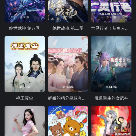
第86集
第13集
第95集
绝世武神 第八季
绝世战魂 第二季
亡灵行者！从鱼人地下城开始 动态漫画
第122集
第143集
第143集
禅王渡尘
娇娇的精分皇叔今天又吃醋了
魔道重生的女武神