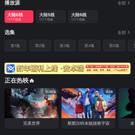
播放源
全部
大陆0线
大陆5线
大陆6线
117个视频
117个视频
117个视频
选集
全部
第1集
第2集
第3集
第4集
第5集
正在热映🔥
第281集
第3集
完美世界
斯图尔特未能拯救宇宙
末