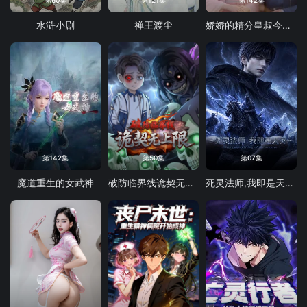
第60集
第121集
第142集
水浒小剧
禅王渡尘
娇娇的精分皇叔今天又吃醋了
第142集
第50集
第07集
魔道重生的女武神
破防临界线诡契无上限
死灵法师,我即是天灾(2026)