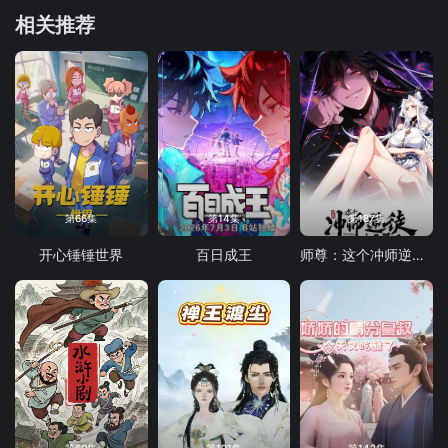
相关推荐
第66集
第14集
第187集
开心锤锤世界
百日成王
师尊：这个冲师逆徒才不是圣子 动态漫画