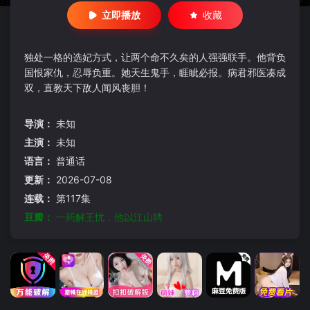
立即播放
收藏
独处一格的选妃方式，让两个命不久矣的人强强联手。他背负
国恨家仇，忍辱负重。她天生鬼手，睚眦必报。病君邪医凑成
双，直教天下敌人闻风丧胆！
导演：
未知
主演：
未知
语言：
普通话
更新：
2026-07-08
连载：
第117集
豆瓣：
一药解王忧，他以江山聘