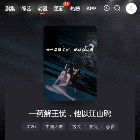
35
剧集
综艺
动漫
更新
热榜
APP
我的观影记录
暂无观看影片的记录
一药解王忧，他以江山聘
2026
中国大陆
古装
复仇
恋爱
/
/