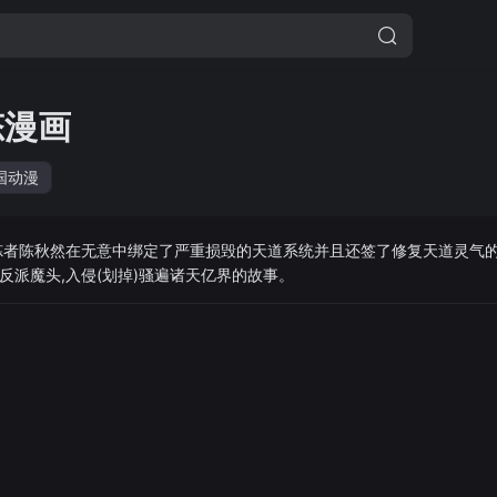
态漫画
国动漫
炼者陈秋然在无意中绑定了严重损毁的天道系统并且还签了修复天道灵气
反派魔头,入侵(划掉)骚遍诸天亿界的故事。