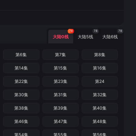
78
78
78
大陆0线
大陆5线
大陆6线
第6集
第7集
第8集
第14集
第15集
第16集
第22集
第23集
第24
第30集
第31集
第32集
第38集
第39集
第40集
第46集
第47集
第48集
第54集
第55集
第56集