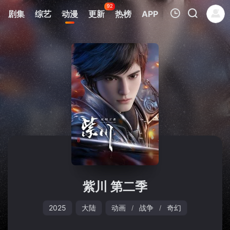
92
剧集
综艺
动漫
更新
热榜
APP
我的观影记录
暂无观看影片的记录
紫川 第二季
2025
大陆
动画
战争
奇幻
/
/