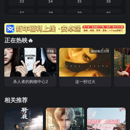
33
34
35
36
37
38
39
40
41
42
43
44
45
46
47
48
正在热映🔥
49
50
51
52
第6集
第33集已完结
杀人者的购物中心2
这一秒过火
相关推荐