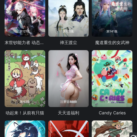
第121集
第120集
第141集
末世钞能力者 动态漫画
禅王渡尘
魔道重生的女武神
第43集
注册送8888
第17集
动起来！从前有只猫
天天送福利
Candy Caries