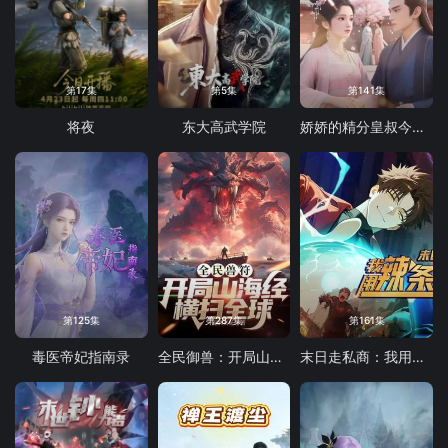
第17集
第5集
第141集
将夜
东大高武学院
娇娇的精分皇叔今天又吃醋了
第125集
第287集
第161集
毒医帝妃指南录
全民御兽：开局山海经，我横扫全球
末日走私商：我用辣条换金砖动态漫画