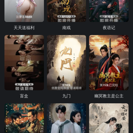
注册送8888
第13集
第16集
天天送福利
南戏
夜语记
第12集
第18集
第15集已完结
盲盒
九门
幽冥教主是公主