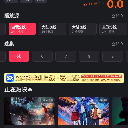
0.0
1105713
播放源
全部
自营2线
大陆0线
大陆3线
全球3线
24个视频
24个视频
24个视频
24个视频
选集
全部
5
6
7
8
9
正在热映🔥
第281集
第3集