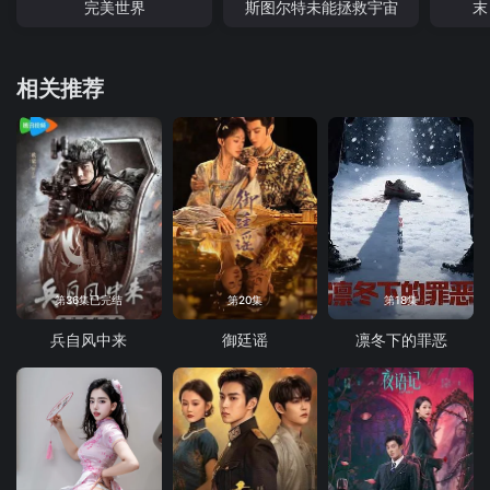
完美世界
斯图尔特未能拯救宇宙
末
相关推荐
第36集已完结
第20集
第18集
兵自风中来
御廷谣
凛冬下的罪恶