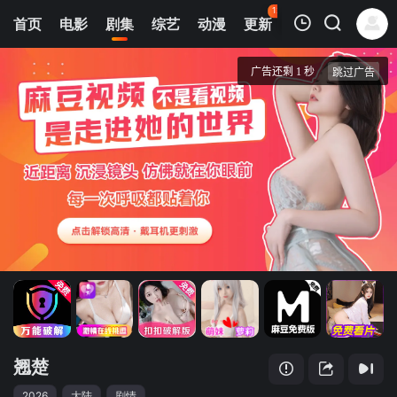
121
首页
电影
剧集
综艺
动漫
更新
热榜
APP
我的观影记录
翘楚
5
清空
翘楚
2026
大陆
剧情