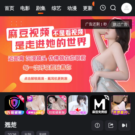
95
首页
电影
剧集
综艺
动漫
更新
热榜
APP
我的观影记录
翘楚
第21集
清空
翘楚
2026
大陆
剧情