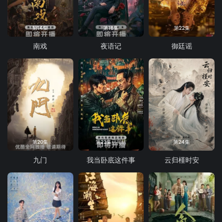
第14集
第18集
第22集
南戏
夜语记
御廷谣
第20集
第23集已完结
第24集
九门
我当卧底这件事
云归槿时安