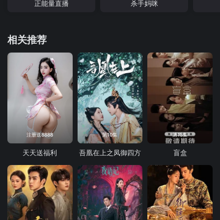
正能量直播
杀手妈咪
相关推荐
注册送8888
第10集
第13集
天天送福利
吾凰在上之凤御四方
盲盒