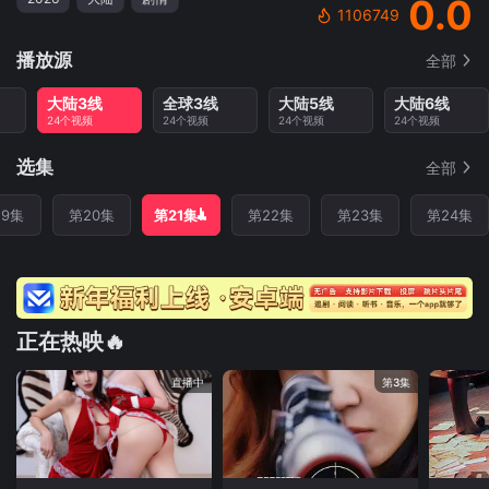
0.0
1106749
播放源
全部
大陆3线
全球3线
大陆5线
大陆6线
24个视频
24个视频
24个视频
24个视频
选集
全部
19集
第20集
第21集
第22集
第23集
第24集
正在热映🔥
直播中
第3集