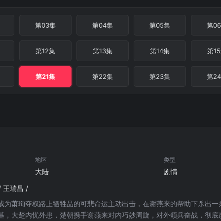
第03集
第04集
第05集
第0
第12集
第13集
第14集
第1
第21集
第22集
第23集
第2
地区
类型
大陆
剧情
/ 王瑞昌 /
成为萧珣夺权路上牺牲品的可悲命运主动出击，在谢燕来的帮助下杀出一
基，大楚内忧外患，楚朝携手谢燕来对内巧妙周旋，对外领兵奋战，彻底