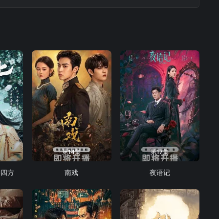
第14集
第17集
御四方
南戏
夜语记