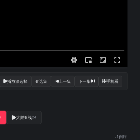
播放源选择
选集
上一集
下一集
手机看
大陆6线
4
24
倒序