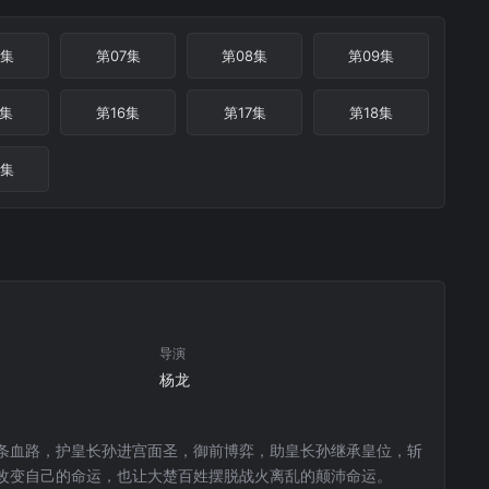
6集
第07集
第08集
第09集
5集
第16集
第17集
第18集
4集
导演
杨龙
条血路，护皇长孙进宫面圣，御前博弈，助皇长孙继承皇位，斩
改变自己的命运，也让大楚百姓摆脱战火离乱的颠沛命运。