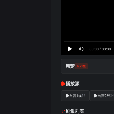
翘楚
第21集
播放源
自营1线
自营2线
24
24
剧集列表