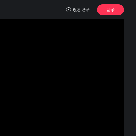
观看记录
登录
我的观影记录
翘楚
第21集
清空