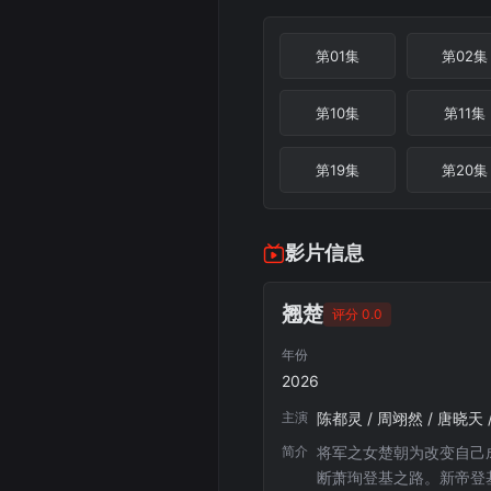
第01集
第02集
第10集
第11集
第19集
第20集
影片信息
翘楚
评分 0.0
年份
2026
主演
陈都灵 / 周翊然 / 唐晓天 
简介
将军之女楚朝为改变自己
断萧珣登基之路。新帝登