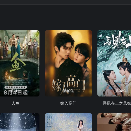
第11集
第10集
第08集
人鱼
嫁入高门
吾凰在上之凤