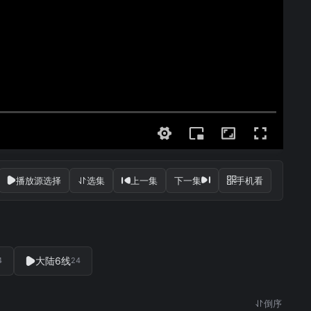
播放源选择
选集
上一集
下一集
手机看
大陆6线
4
24
倒序