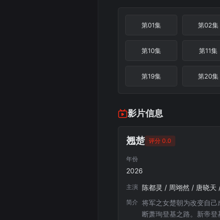
第01集
第02集
第10集
第11集
第19集
第20集
影片信息
翘楚
评分 0.0
年份
2026
主演
陈都灵 / 周翊然 / 唐晓天 
简介
将军之女楚朝为改变自己
断萧珣登基之路。新帝登