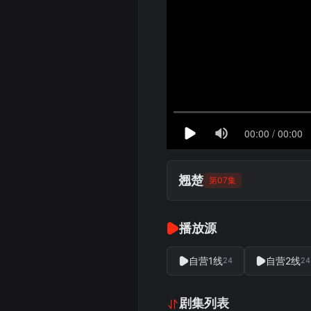
翘楚
第07集
播放源
自营1线
自营2线
24
24
剧集列表