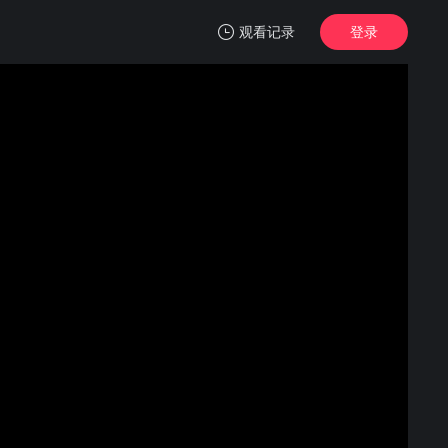
观看记录
登录
我的观影记录
翘楚
第07集
清空