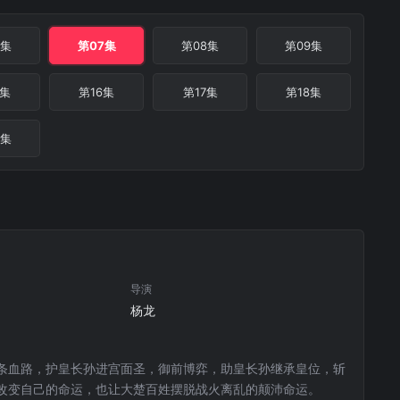
6集
第07集
第08集
第09集
5集
第16集
第17集
第18集
4集
导演
杨龙
条血路，护皇长孙进宫面圣，御前博弈，助皇长孙继承皇位，斩
改变自己的命运，也让大楚百姓摆脱战火离乱的颠沛命运。