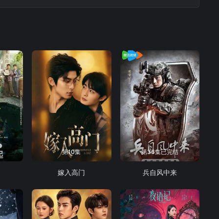
第10集
第36集已完结
嫁入高门
兵自风中来