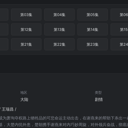
第03集
第04集
第05集
第0
第12集
第13集
第14集
第1
第21集
第22集
第23集
第2
地区
类型
大陆
剧情
/ 王瑞昌 /
成为萧珣夺权路上牺牲品的可悲命运主动出击，在谢燕来的帮助下杀出一
基，大楚内忧外患，楚朝携手谢燕来对内巧妙周旋，对外领兵奋战，彻底