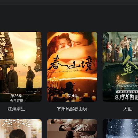
第26集
第14集
第10集
江海潮生
寒阳风起春山境
人鱼