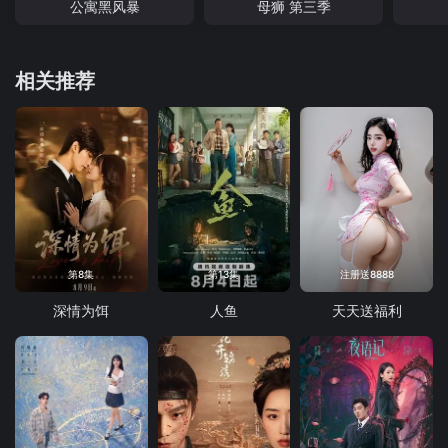
公寓黑风暴
母狮 第三季
相关推荐
第8集
第13集
注册送8888
深情为饵
人鱼
天天送福利