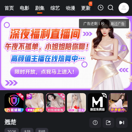
102
首页
电影
剧集
综艺
动漫
更新
热榜
APP
我的观影记录
翘楚
第05集
清空
翘楚
2026
大陆
剧情