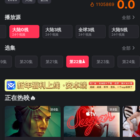
0.0
1105869
播放源
全部
大陆0线
大陆3线
全球3线
大陆5线
24个视频
24个视频
24个视频
24个视频
选集
全部
19集
第20集
第21集
第22集
第23集
第24集
正在热映🔥
第6集
第8集