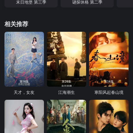
末日地堡 第三季
谜探休格 第二季
相关推荐
第16集
第26集
第14集
天才，女友
江海潮生
寒阳风起春山境