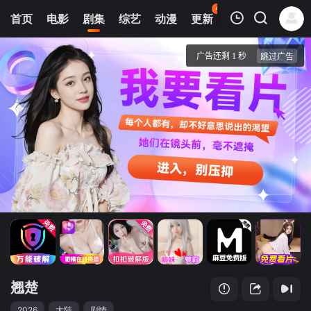
45
首页
电影
剧集
综艺
动漫
更新
热榜
APP
我的观影记录
翘楚
第22集
清空
翘楚
2026
大陆
剧情