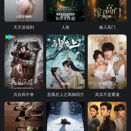
注册送8888
第10集
第10集
天天送福利
人鱼
嫁入高门
第36集已完结
第06集
第16集已完结
兵自风中来
吾凰在上之凤御四方
其实不是重逢