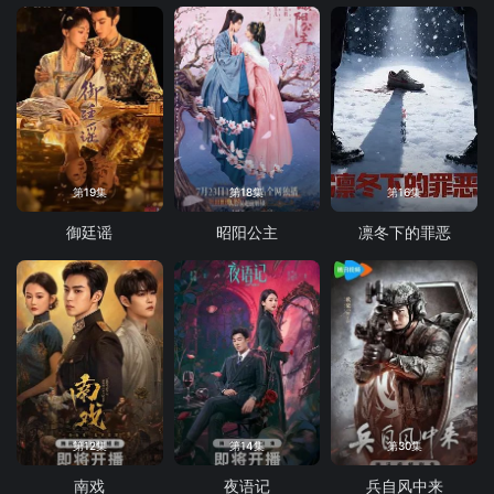
第19集
第18集
第16集
御廷谣
昭阳公主
凛冬下的罪恶
第12集
第14集
第30集
南戏
夜语记
兵自风中来