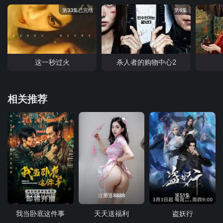
第33集已完结
第6集
这一秒过火
杀人者的购物中心2
相关推荐
第23集已完结
注册送8888
第51集
我当卧底这件事
天天送福利
盗妖行