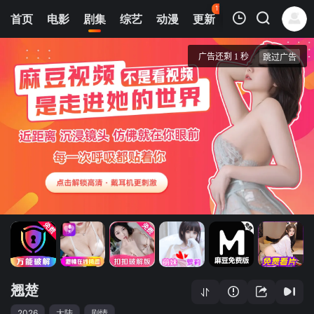
117
首页
电影
剧集
综艺
动漫
更新
热榜
APP
我的观影记录
翘楚
第04集
清空
翘楚
2026
大陆
剧情