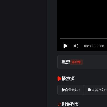
翘楚
第13集
播放源
自营1线
自营2线
24
24
剧集列表