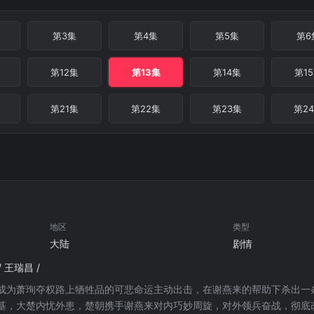
第3集
第4集
第5集
第6
第12集
第13集
第14集
第1
第21集
第22集
第23集
第2
地区
类型
大陆
剧情
/ 王瑞昌 /
成为萧珣夺权路上牺牲品的可悲命运主动出击，在谢燕来的帮助下杀出一
基，大楚内忧外患，楚朝携手谢燕来对内巧妙周旋，对外领兵奋战，彻底