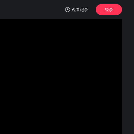
观看记录
登录
我的观影记录
翘楚
第13集
清空