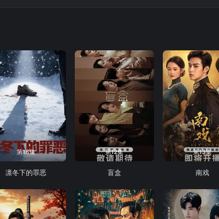
第18集
第12集
第13集
凛冬下的罪恶
盲盒
南戏