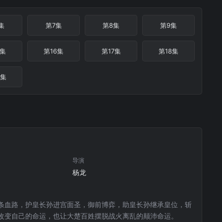
集
第7集
第8集
第9集
5集
第16集
第17集
第18集
4集
导演
杨龙
条血路，护皇长孙进宫面圣，御前博弈，助皇长孙继承皇位，斩
改变自己的命运，也让大楚百姓摆脱战火离乱的颠沛命运。