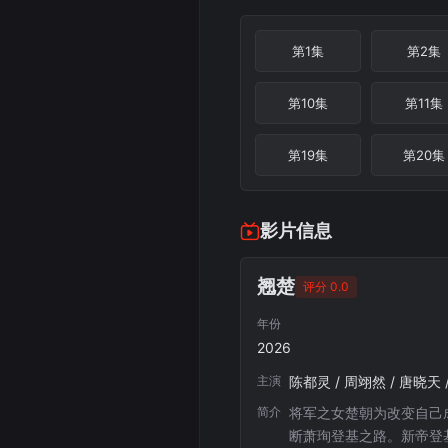
第1集
第2集
第10集
第11集
第19集
第20集
影片信息
翘楚
评分 0.0
年份
2026
主演
陈都灵 / 周翊然 / 唐晓天 
简介
将军之女楚朝为改变自己
断萧珣登基之路。新帝登