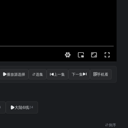
播放源选择
选集
上一集
下一集
手机看
大陆6线
4
24
倒序