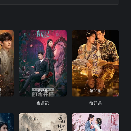
第16集
第20集
夜语记
御廷谣