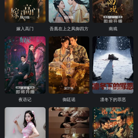
第10集
第08集
第14集
嫁入高门
吾凰在上之凤御四方
南戏
第17集
第21集
第26集已完结
夜语记
御廷谣
凛冬下的罪恶