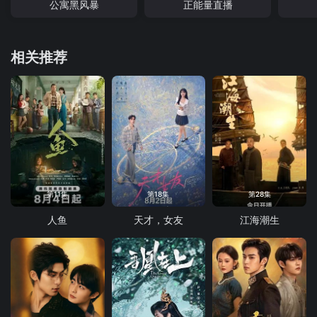
公寓黑风暴
正能量直播
相关推荐
第11集
第18集
第28集
人鱼
天才，女友
江海潮生