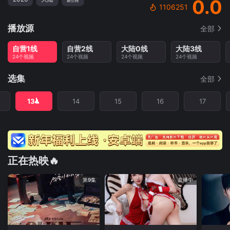
0.0
1106251
播放源
全部
自营1线
自营2线
大陆0线
大陆3线
24个视频
24个视频
24个视频
24个视频
选集
全部
13
14
15
16
17
正在热映🔥
第9集
直播中