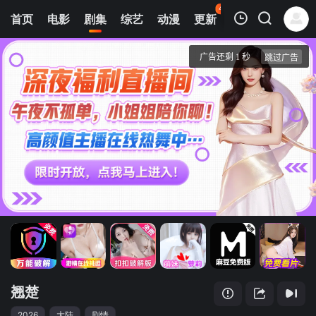
42
首页
电影
剧集
综艺
动漫
更新
热榜
APP
我的观影记录
翘楚
13
清空
翘楚
2026
大陆
剧情