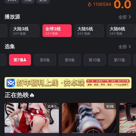
0.0
1106594
播放源
全部
大陆3线
全球3线
大陆5线
大陆6线
24个视频
24个视频
24个视频
24个视频
选集
全部
集
第7集
第8集
第9集
第10集
第11集
正在热映🔥
直播中
第3集