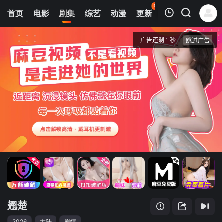
83
首页
电影
剧集
综艺
动漫
更新
热榜
APP
我的观影记录
翘楚
第7集
清空
翘楚
2026
大陆
剧情