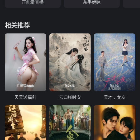
正能量直播
杀手妈咪
相关推荐
注册送8888
第24集
第18集
天天送福利
云归槿时安
天才，女友