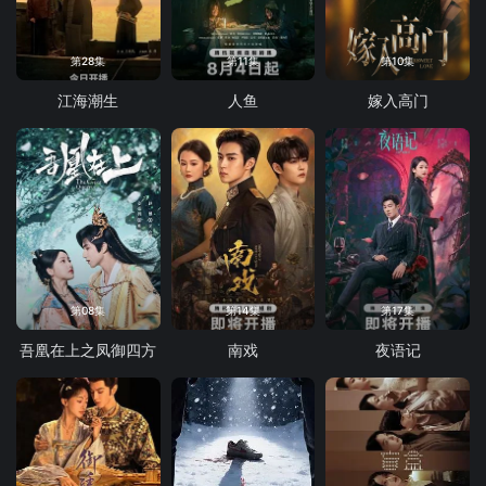
第28集
第11集
第10集
江海潮生
人鱼
嫁入高门
第08集
第14集
第17集
吾凰在上之凤御四方
南戏
夜语记