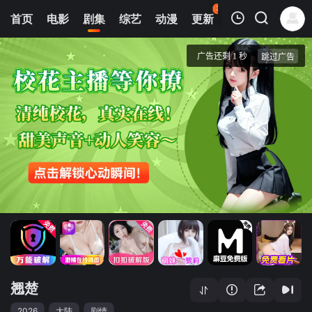
35
首页
电影
剧集
综艺
动漫
更新
热榜
APP
我的观影记录
翘楚
第09集
清空
翘楚
2026
大陆
剧情