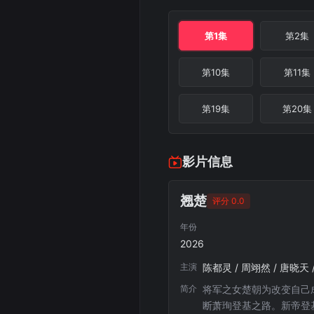
第1集
第2集
第10集
第11集
第19集
第20集
影片信息
翘楚
评分 0.0
年份
2026
主演
陈都灵 / 周翊然 / 唐晓天 
简介
将军之女楚朝为改变自己
断萧珣登基之路。新帝登