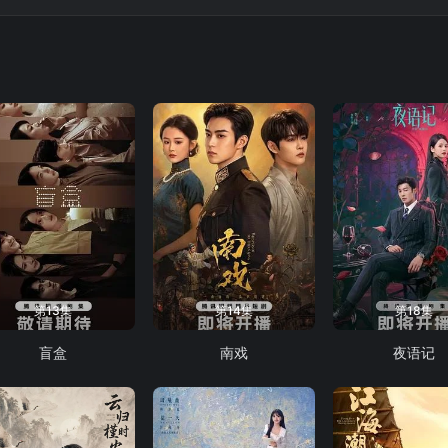
第13集
第14集
第18集
盲盒
南戏
夜语记