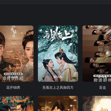
第04集
第10集
第14集
花开锦绣
吾凰在上之凤御四方
盲盒