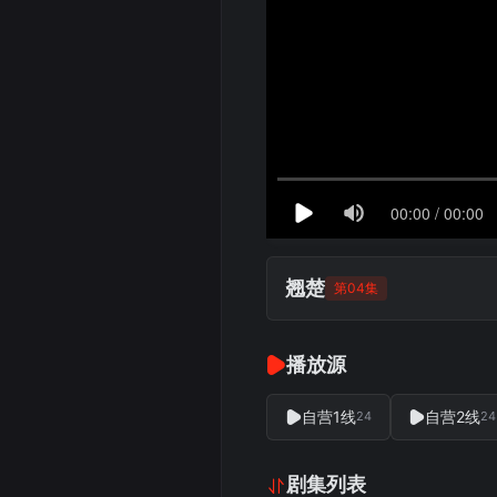
翘楚
第04集
播放源
自营1线
自营2线
24
24
剧集列表