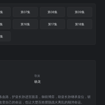
6集
第07集
第08集
第09集
5集
第16集
第17集
第18集
4集
导演
杨龙
条血路，护皇长孙进宫面圣，御前博弈，助皇长孙继承皇位，斩
改变自己的命运，也让大楚百姓摆脱战火离乱的颠沛命运。