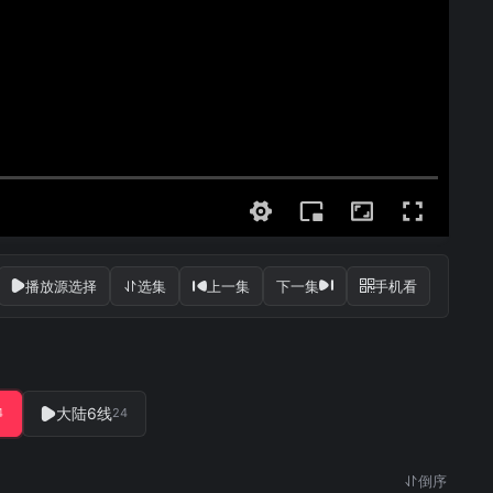
播放源选择
选集
上一集
下一集
手机看
大陆6线
4
24
倒序