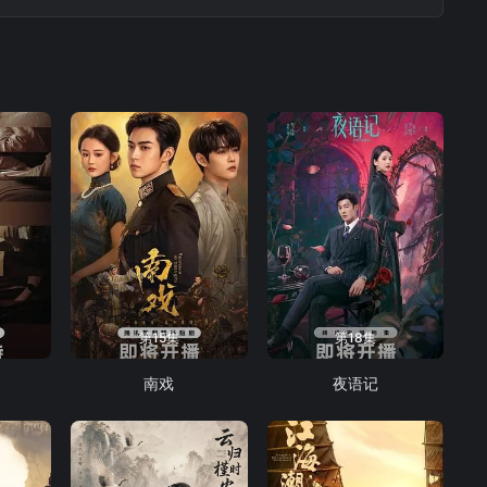
第15集
第18集
南戏
夜语记