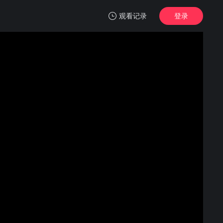
观看记录
登录
我的观影记录
翘楚
第04集
清空