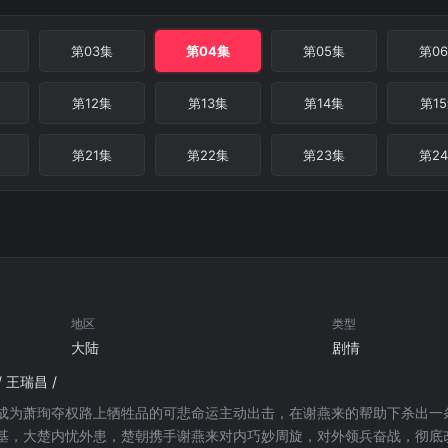
第03集
第04集
第05集
第0
第12集
第13集
第14集
第1
第21集
第22集
第23集
第2
地区
类型
大陆
剧情
/ 王瑞昌 /
成为萧珣夺权路上牺牲品的可悲命运主动出击，在谢燕来的帮助下杀出一
基，大楚内忧外患，楚朝携手谢燕来对内巧妙周旋，对外领兵奋战，彻底