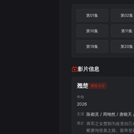
第01集
第02集
第10集
第11集
第19集
第20集
影片信息
翘楚
评分 0.0
年份
2026
主演
陈都灵 / 周翊然 / 唐晓天 
简介
将军之女楚朝为改变自己
断萧珣登基之路。新帝登