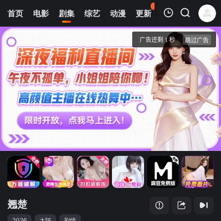
39
首页
电影
剧集
综艺
动漫
更新
热榜
APP
我的观影记录
翘楚
第03集
清空
翘楚
2026
大陆
剧情