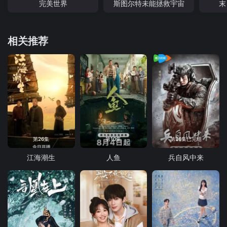
完美世界
斯图尔特未能拯救宇宙
末
相关推荐
第26集
第10集
第36集已完结
江海潮生
人鱼
兵自风中来