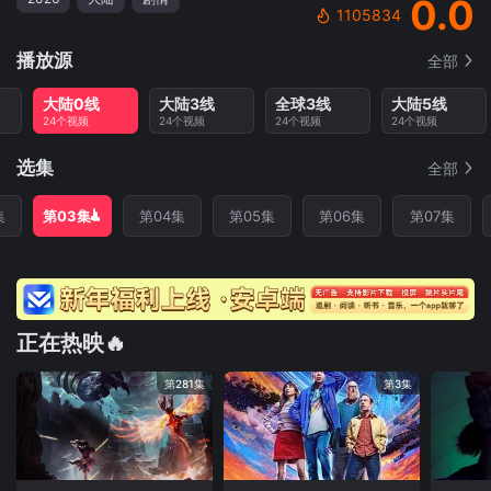
0.0
1105834
播放源
全部
大陆0线
大陆3线
全球3线
大陆5线
24个视频
24个视频
24个视频
24个视频
选集
全部
集
第03集
第04集
第05集
第06集
第07集
正在热映🔥
第281集
第3集