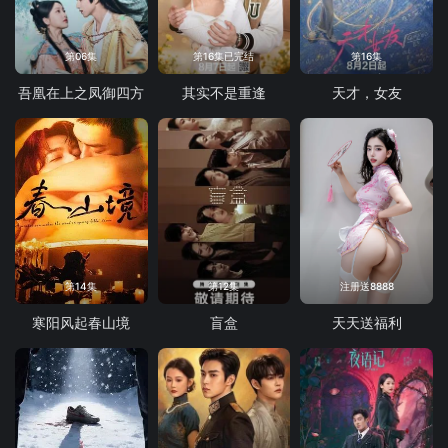
第06集
第16集已完结
第16集
吾凰在上之凤御四方
其实不是重逢
天才，女友
第14集
第12集
注册送8888
寒阳风起春山境
盲盒
天天送福利