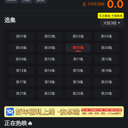
0.0
1105396
无法播放,卡顿换线
选集
大陆3线
第01集
第02集
第03集
第04集
第05集
第06集
第07集
第08集
第09集
第10集
第11集
第12集
第13集
第14集
第15集
第16集
第17集
第18集
第19集
第20集
第21集
第22集
第23集
第24集
正在热映🔥