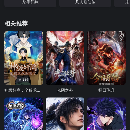
杀手妈咪
凡人修仙传
末
相关推荐
第155集
第34集
第6集
神级奸商：全服求我别薅了 动态漫画
光阴之外
择日飞升