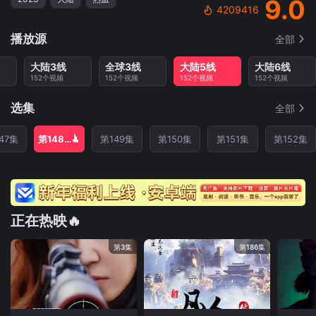
9.0
4209416
播放源
全部
大陆3线
全球3线
大陆5线
大陆6线
152个视频
152个视频
152个视频
152个视频
选集
全部
47集
第148集
第149集
第150集
第151集
第152集
正在热映🔥
第3集
第186集