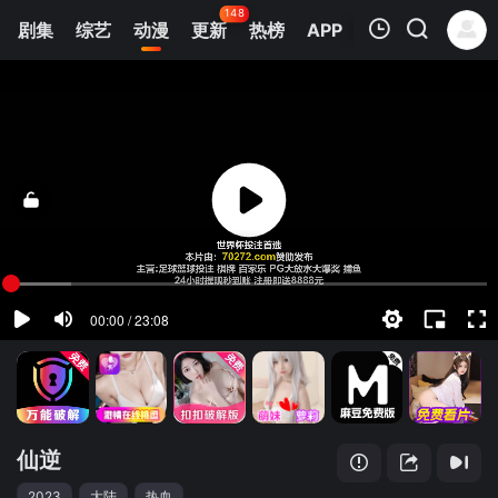
148
剧集
综艺
动漫
更新
热榜
APP
我的观影记录
仙逆
第148集
清空
仙逆
2023
大陆
热血