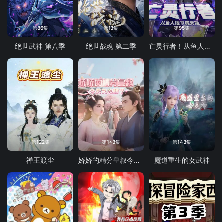
第86集
第13集
第95集
绝世武神 第八季
绝世战魂 第二季
亡灵行者！从鱼人地下城开始 动态漫画
第122集
第143集
第143集
禅王渡尘
娇娇的精分皇叔今天又吃醋了
魔道重生的女武神