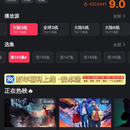
9.0
4203441
播放源
全部
大陆3线
全球3线
大陆5线
大陆6线
152个视频
152个视频
152个视频
152个视频
选集
全部
集
第145集
第146集
第147集
第148集
第149集
正在热映🔥
第281集
第3集