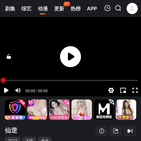
39
剧集
综艺
动漫
更新
热榜
APP
我的观影记录
仙逆
第145集
清空
仙逆
2023
大陆
热血