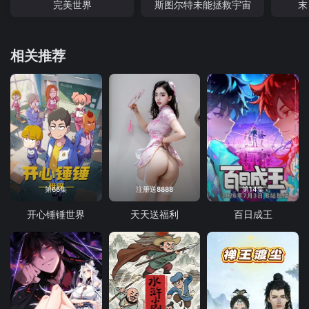
完美世界
斯图尔特未能拯救宇宙
末
相关推荐
第66集
注册送8888
第14集
开心锤锤世界
天天送福利
百日成王