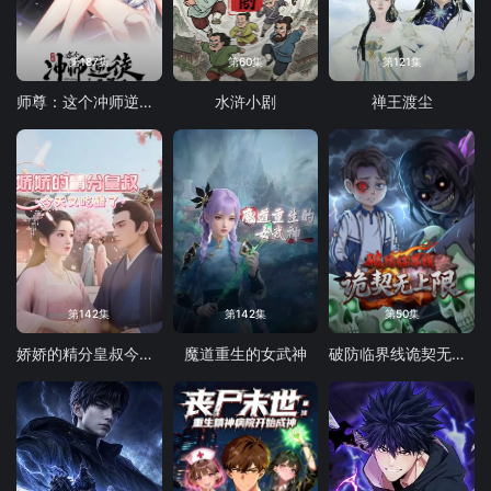
第187集
第60集
第121集
师尊：这个冲师逆徒才不是圣子 动态漫画
水浒小剧
禅王渡尘
第142集
第142集
第50集
娇娇的精分皇叔今天又吃醋了
魔道重生的女武神
破防临界线诡契无上限