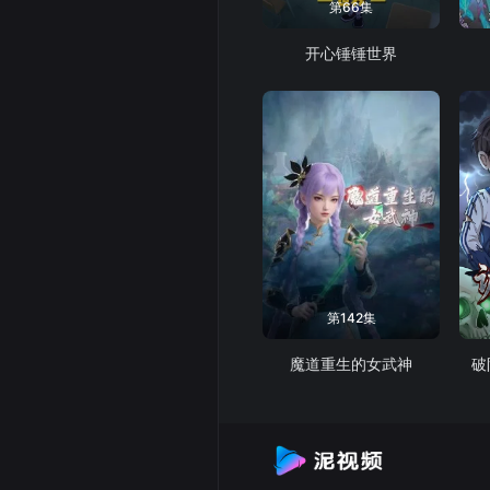
第66集
开心锤锤世界
第142集
魔道重生的女武神
破