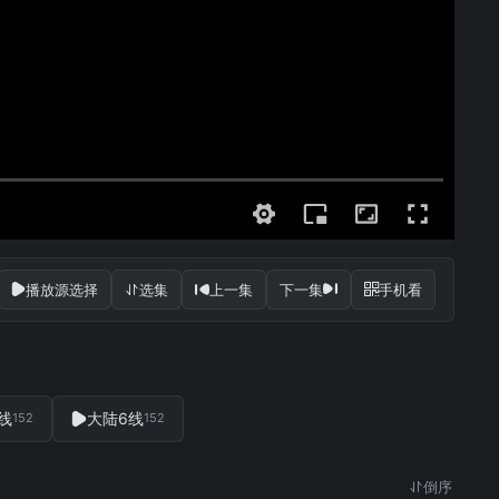
播放源选择
选集
上一集
下一集
手机看
线
大陆6线
152
152
倒序