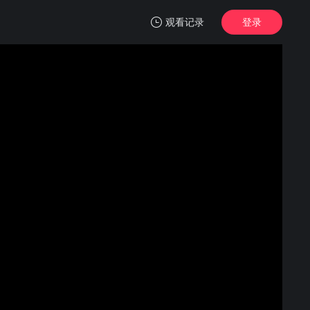
观看记录
登录
我的观影记录
仙逆
146
清空