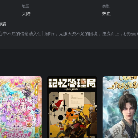
75
76
77
78
地区
类型
大陆
热血
84
85
86
87
 柳眉
心中不屈的信念踏入仙门修行，克服天资不足的困境，逆流而上，积极面
93
94
95
96
102
103
104
10
111
112
113
11
120
121
122
12
129
130
131
13
139
140
141
14
148
149
150
15