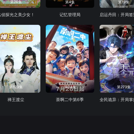
第26集
第4集
第19集
名侦探光之美少女！
记忆管理局
第123集
第04集
第273集
禅王渡尘
茶啊二中第6季