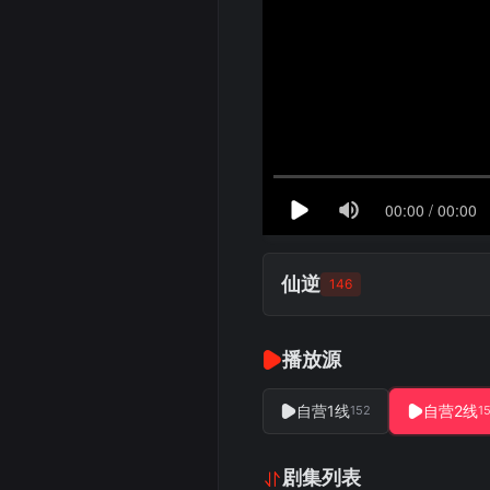
仙逆
146
播放源
自营1线
自营2线
152
1
剧集列表