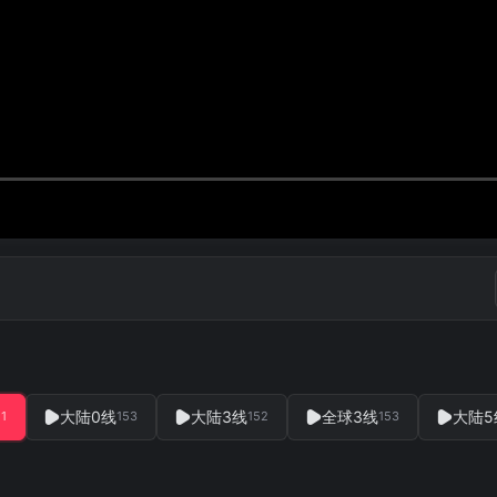
大陆0线
大陆3线
全球3线
大陆5
51
153
152
153