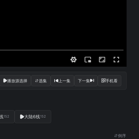
播放源选择
选集
上一集
下一集
手机看
线
大陆6线
152
152
倒序