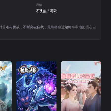
79
80
81
导演
石头熊 / 冯毅
88
89
90
对苦难与挑战，不断突破自我，最终将命运始终牢牢地把握在自
97
98
99
5
106
107
108
4
115
116
117
3
124
125
126
2
133
134
135
2
143
144
145
1
152