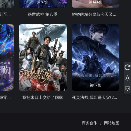
第87集
第144集
启运丹田：开局签到至尊丹田
绝世武神 第八季
娇娇的精分皇叔今天又吃醋了
第33集
第07集
全民诡异：开局掌握零元购
我把末日上交给了国家
死灵法师,我即是天灾(2026)
商务合作
网站地图