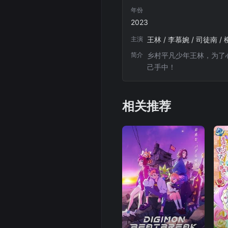
73
74
年份
2023
82
83
主演
王林 / 李慕婉 / 司徒南 /
简介
乡村平凡少年王林，为了
91
92
己手中！
100
101
相关推荐
109
110
118
119
127
128
137
138
146
147