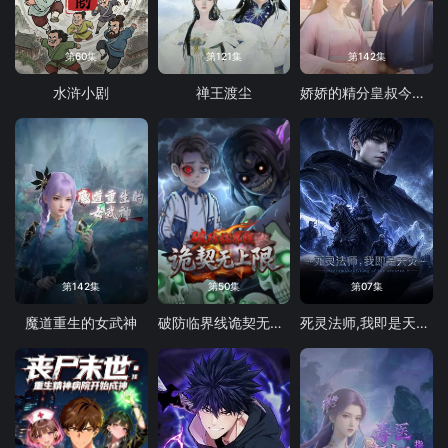
第60集
第121集
第142集
水浒小剧
禅王渡尘
娇娇的精分皇叔今天又吃醋了
第142集
第50集
第07集
魔道重生的女武神
破防临界线诡契无上限
死灵法师,我即是天灾(2026)