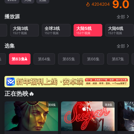
9.0
4204204
播放源
全部
大陆3线
全球3线
大陆5线
大陆6线
152个视频
152个视频
152个视频
152个视频
选集
全部
集
第63集
第64集
第65集
第66集
第67集
正在热映🔥
第6集
第8集