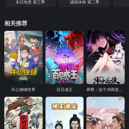
末日地堡 第三季
谜探休格 第二季
相关推荐
第66集
第14集
第187集
开心锤锤世界
百日成王
师尊：这个冲师逆徒才不是圣子 动态漫画