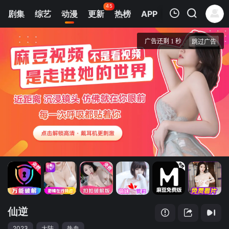
45
剧集
综艺
动漫
更新
热榜
APP
我的观影记录
仙逆
第63集
清空
仙逆
2023
大陆
热血