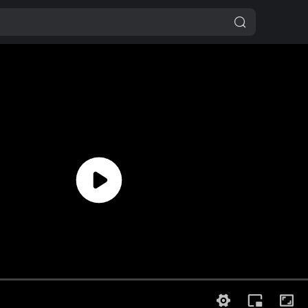
152
1
自营1线
自营2线