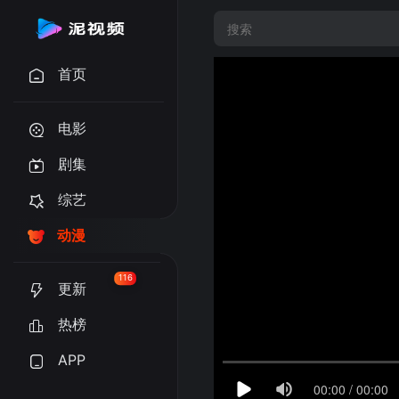
首页
电影
剧集
综艺
动漫
116
更新
热榜
APP