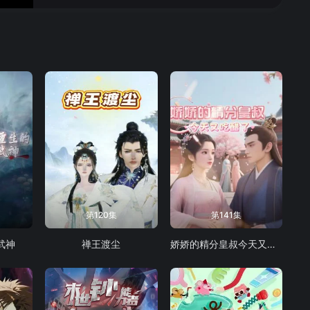
第16集
第17集
第18集
第19集
第20集
第21集
第22集
第23集
第24集
第25集
第26集
第27集
第28集
第29集
第30集
第31集
第32集
第33集
第34集
第35集
第36集
第120集
第141集
第37集
第38集
第39集
武神
禅王渡尘
娇娇的精分皇叔今天又吃醋了
第40集
第41集
第42集
第43集
第44集
第45集