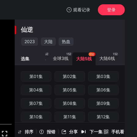
观看记录
登录
我的观影记录
仙逆
仙逆
第145集
2023
大陆
热血
清空
51
152
152
152
152
152
大陆0线
大陆3线
全球3线
大陆6线
选集
大陆5线
第01集
第02集
第03集
仙逆 -第145集
手机扫一扫继续看
第04集
第05集
第06集
第07集
第08集
第09集
第10集
第11集
第12集
第13集
第14集
第15集
排序
报错
分享
下一集
手机看