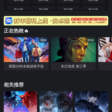
第37集
第38集
第39集
第40集
第41集
第42集
第43集
第44集
第45集
第46集
第47集
第48集
正在热映🔥
第49集
第50集
第51集
第52集
第3集
第5集
第53集
第54集
第55集
第56集
第57集
第58集
第59集
第60集
斯图尔特未能拯救宇宙
末日地堡 第三季
第61集
第62集
第63集
第64集
第65集
第66集
第67集
第68集
相关推荐
第69集
第70集
第71集
第72集
第73集
第74集
第75集
第76集
第77集
第78集
第79集
第80集