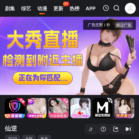
99
剧集
综艺
动漫
更新
热榜
APP
我的观影记录
仙逆
第58集
清空
仙逆
2023
大陆
热血