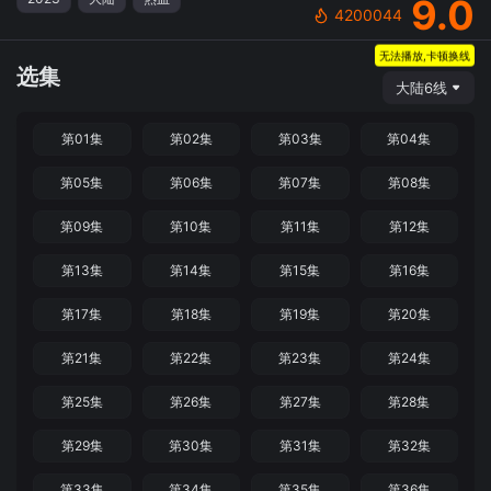
9.0
4200044
无法播放,卡顿换线
选集
大陆6线
第01集
第02集
第03集
第04集
第05集
第06集
第07集
第08集
第09集
第10集
第11集
第12集
第13集
第14集
第15集
第16集
第17集
第18集
第19集
第20集
第21集
第22集
第23集
第24集
第25集
第26集
第27集
第28集
第29集
第30集
第31集
第32集
第33集
第34集
第35集
第36集