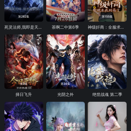
第282集
第04集
第155集
死灵法师,我即是天灾(2026)
茶啊二中第6季
神级奸商：全服求我别薅了 动态漫画
第6集
第34集
第13集
择日飞升
光阴之外
绝世战魂 第二季