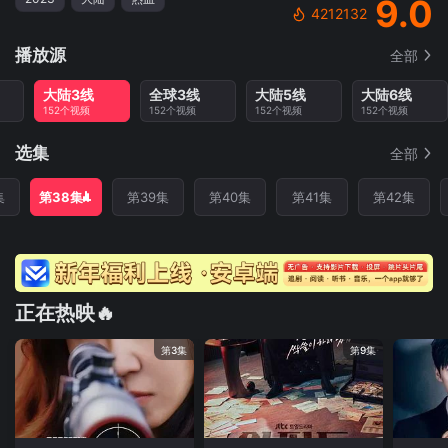
9.0
4212132
播放源
全部
大陆3线
全球3线
大陆5线
大陆6线
152个视频
152个视频
152个视频
152个视频
选集
全部
集
第38集
第39集
第40集
第41集
第42集
正在热映🔥
第3集
第9集