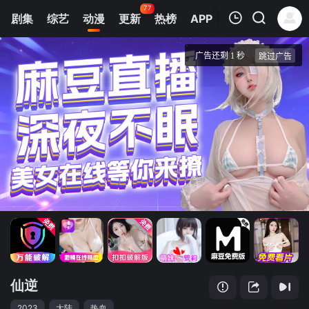
77
剧集
综艺
动漫
更新
热榜
APP
我的观影记录
仙逆
第38集
清空
仙逆
2023
大陆
热血