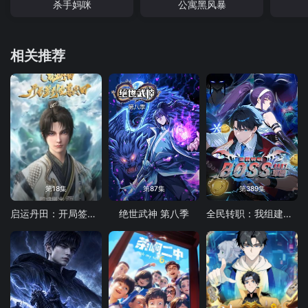
杀手妈咪
公寓黑风暴
相关推荐
第18集
第87集
第389集
启运丹田：开局签到至尊丹田
绝世武神 第八季
全民转职：我组建了BOSS军团