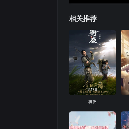
相关推荐
第17集
将夜