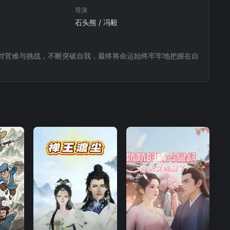
8集
第79集
第80集
第81集
导演
石头熊 / 冯毅
7集
第88集
第89集
第90集
对苦难与挑战，不断突破自我，最终将命运始终牢牢地把握在自
6集
第97集
第98集
第99集
5集
第106集
第107集
第108集
4集
第115集
第116集
第117集
3集
第124集
第125集
第126集
2集
第133集
第134集
第135集
1集
第142集
第143集
第144集
0集
第151集
第152集