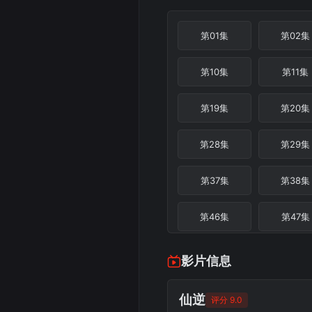
第01集
第02集
第10集
第11集
第19集
第20集
第28集
第29集
第37集
第38集
第46集
第47集
第55集
第56集
影片信息
第64集
第65集
仙逆
评分 9.0