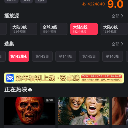
9.0
4224840
播放源
全部
大陆3线
全球3线
大陆5线
大陆6线
152个视频
153个视频
152个视频
153个视频
选集
全部
集
第142集
第143集
第144集
第145集
第146集
正在热映🔥
第3集
第29集