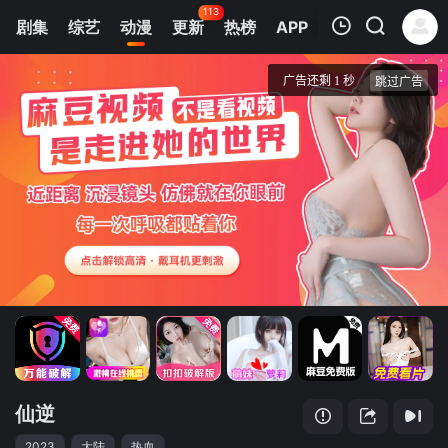
113
剧集
综艺
动漫
更新
热榜
APP
我的观影记录
仙逆
第142集
清空
仙逆
2023
大陆
热血