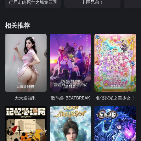
行尸走肉死亡之城第三季
丰臣兄弟！
相关推荐
注册送8888
第42集
第26集
天天送福利
数码兽 BEATBREAK
名侦探光之美少女！