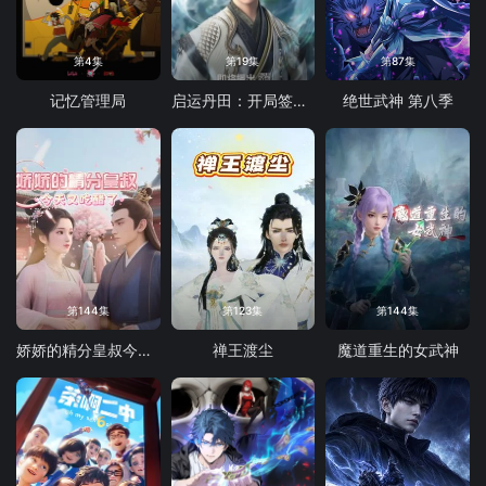
第4集
第19集
第87集
记忆管理局
启运丹田：开局签到至尊丹田
绝世武神 第八季
第144集
第123集
第144集
娇娇的精分皇叔今天又吃醋了
禅王渡尘
魔道重生的女武神