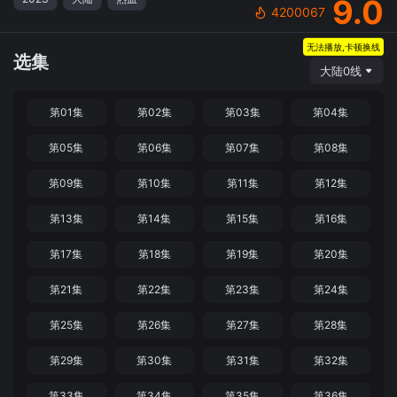
9.0
4200067
无法播放,卡顿换线
选集
大陆0线
第01集
第02集
第03集
第04集
第05集
第06集
第07集
第08集
第09集
第10集
第11集
第12集
第13集
第14集
第15集
第16集
第17集
第18集
第19集
第20集
第21集
第22集
第23集
第24集
第25集
第26集
第27集
第28集
第29集
第30集
第31集
第32集
第33集
第34集
第35集
第36集