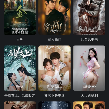
第10集
第10集
第36集已完结
人鱼
嫁入高门
兵自风中来
第06集
第16集已完结
注册送8888
吾凰在上之凤御四方
其实不是重逢
天天送福利