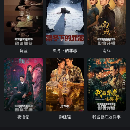
第12集
第18集
第13集
盲盒
凛冬下的罪恶
南戏
第16集
第20集
第23集已完结
夜语记
御廷谣
我当卧底这件事