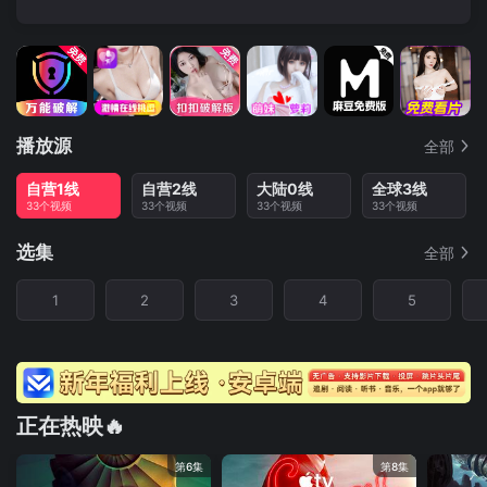
播放源
全部
自营1线
自营2线
大陆0线
全球3线
33个视频
33个视频
33个视频
33个视频
选集
全部
1
2
3
4
5
正在热映🔥
第6集
第8集