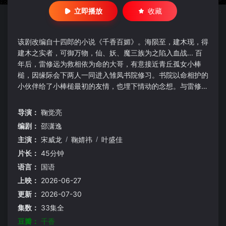
立即播放
收藏
该剧改编自十四郎的小说《千香百媚》。海陨至，建木现，得
建木之实者，可御万物，仙、妖、魔三族为之陷入血战... 百
年后，雷修远为救相依为命的大哥，有意接近青丘孤女小棒
槌，因缘际会下两人一同进入雏凤书院修习。书院以命相护的
小伙伴给了小棒槌最初的友情，也埋下情动的念想。与雷修远
也从好友到互相倾慕，最终进入同一门派，就在两颗心越靠越
近之时，身世之谜也逐步揭开，小棒槌也不断脱胎换骨成了冰
导演：
鞠觉亮
雪之姿的姜黎非。这闻所未闻的资质，令有心之人追查她的身
编剧：
邵潇逸
世和来历。雷修远一路生死相随，在众人对异族秘辛的追逐
主演：
宋威龙
/
鞠婧祎
/
叶盛佳
里，走入雾一般的迷阵。相
片长：
45分钟
语言：
国语
上映：
2026-06-27
更新：
2026-07-30
集数：
33集全
豆瓣：
千香