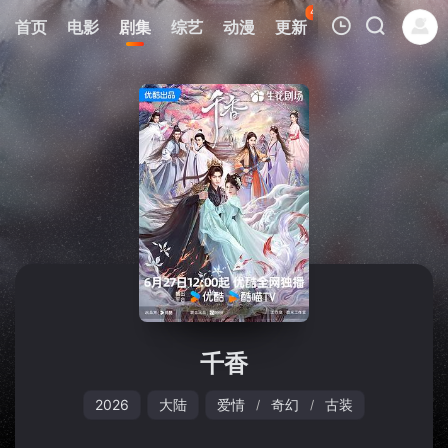
45
首页
电影
剧集
综艺
动漫
更新
热榜
APP
我的观影记录
暂无观看影片的记录
千香
2026
大陆
爱情
奇幻
古装
/
/