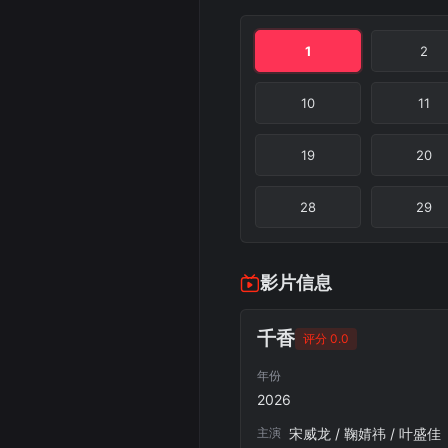
1
2
10
11
19
20
28
29
影片信息
千香
评分 0.0
年份
2026
主演
宋威龙 / 鞠婧祎 / 叶盛佳