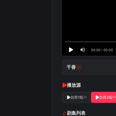
千香
1
播放源
自营1线
自营2线
33
33
剧集列表