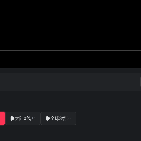
大陆0线
全球3线
33
33