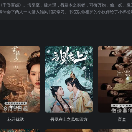
《千香百媚》。海陨至，建木现，得建木之实者，可御万物，仙、妖、魔三族
缘际会下两人一同进入雏凤书院修习。书院以命相护的小伙伴给了小棒槌
就在两颗心越靠越近之时，身世之谜也逐步揭开，小棒槌也不断脱胎换骨
路生死相随，在众人对异族秘辛的追逐里，走入雾一般的迷阵。相
第04集
第10集
第14集
花开锦绣
吾凰在上之凤御四方
盲盒