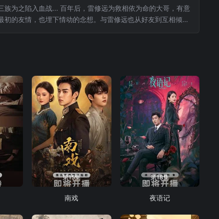
为之陷入血战... 百年后，雷修远为救相依为命的大哥，有意
最初的友情，也埋下情动的念想。与雷修远也从好友到互相倾
成了冰雪之姿的姜黎非。这闻所未闻的资质，令有心之人追查她
第15集
第18集
南戏
夜语记