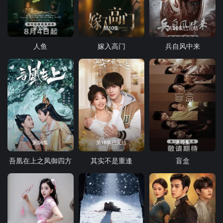
第10集
第10集
第36集已完结
人鱼
嫁入高门
兵自风中来
第06集
第16集已完结
第12集
吾凰在上之凤御四方
其实不是重逢
盲盒