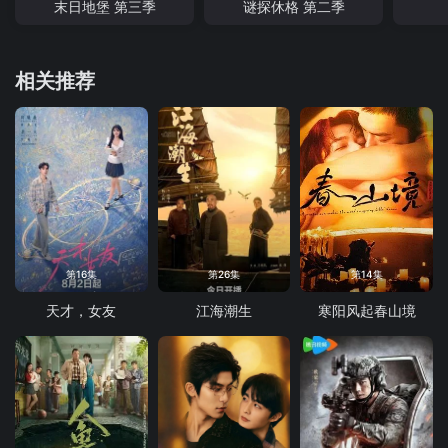
末日地堡 第三季
谜探休格 第二季
相关推荐
第16集
第26集
第14集
天才，女友
江海潮生
寒阳风起春山境