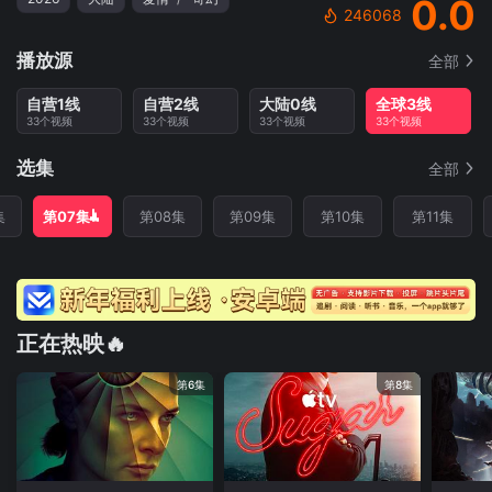
0.0
246068
播放源
全部
自营1线
自营2线
大陆0线
全球3线
33个视频
33个视频
33个视频
33个视频
选集
全部
集
第07集
第08集
第09集
第10集
第11集
正在热映🔥
第6集
第8集