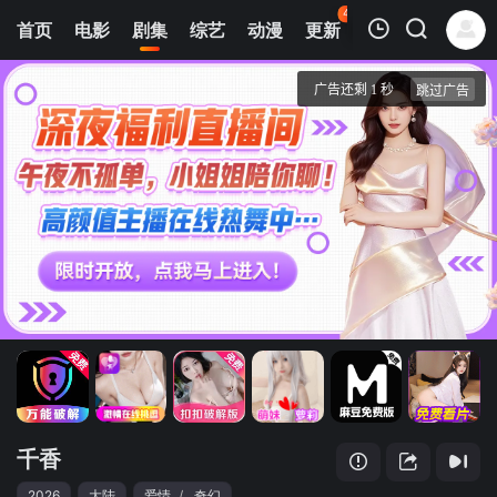
43
首页
电影
剧集
综艺
动漫
更新
热榜
APP
我的观影记录
千香
第07集
清空
千香
2026
大陆
爱情
/
奇幻