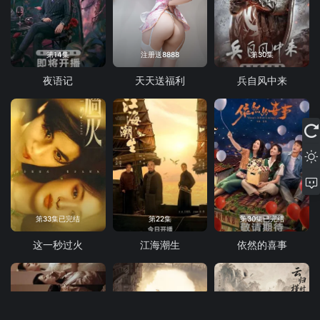
第14集
注册送8888
第30集
夜语记
天天送福利
兵自风中来
第33集已完结
第22集
第30集已完结
这一秒过火
江海潮生
依然的喜事