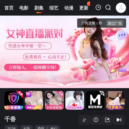
121
首页
电影
剧集
综艺
动漫
更新
热榜
APP
我的观影记录
千香
9
清空
千香
2026
大陆
爱情
/
奇幻