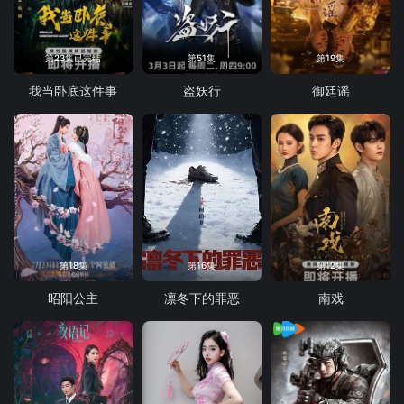
第23集已完结
第51集
第19集
我当卧底这件事
盗妖行
御廷谣
第18集
第16集
第12集
昭阳公主
凛冬下的罪恶
南戏