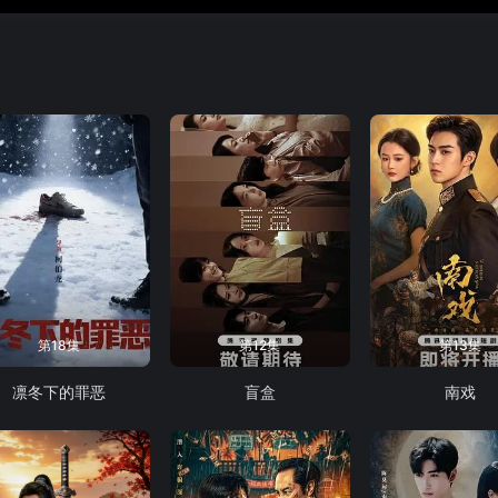
第18集
第12集
第13集
凛冬下的罪恶
盲盒
南戏