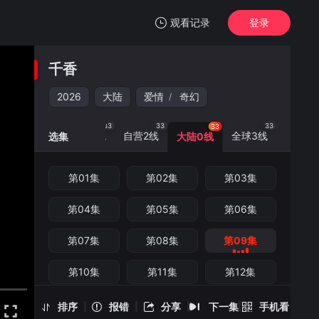
观看记录
登录
我的观影记录
千香
千香
第09集
2026
大陆
爱情
奇幻
/
清空
33
33
33
33
自营1线
自营2线
全球3线
选集
大陆0线
第01集
第02集
第03集
千香 -第09集
手机扫一扫继续看
第04集
第05集
第06集
第07集
第08集
第09集
第10集
第11集
第12集
第13集
第14集
第15集
排序
报错
分享
下一集
手机看