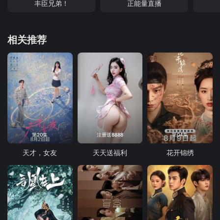
丰臣兄弟！
正能量直播
相关推荐
第20集
注册送8888
第04集
天才，女友
天天送福利
花开锦绣