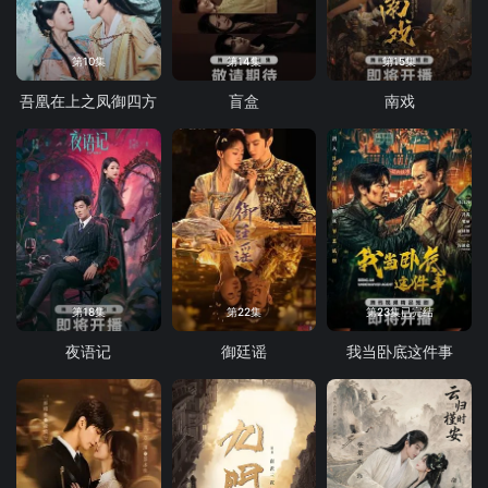
第10集
第14集
第15集
吾凰在上之凤御四方
盲盒
南戏
第18集
第22集
第23集已完结
夜语记
御廷谣
我当卧底这件事