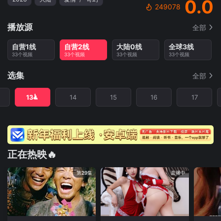
0.0
249078
播放源
全部
自营1线
自营2线
大陆0线
全球3线
33个视频
33个视频
33个视频
33个视频
选集
全部
13
14
15
16
17
正在热映🔥
第29集
直播中