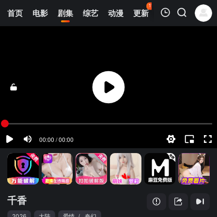
112
首页
电影
剧集
综艺
动漫
更新
热榜
APP
我的观影记录
千香
13
清空
千香
2026
大陆
爱情
/
奇幻