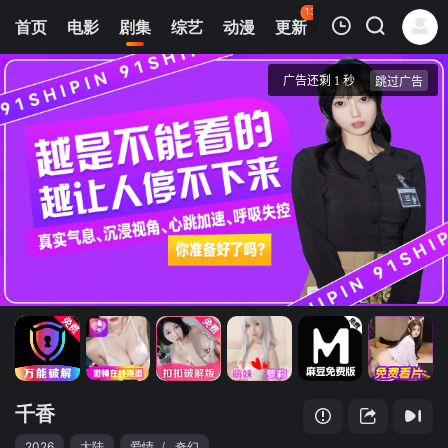
135
首页
电影
剧集
综艺
动漫
更新
热榜
APP
我的观影记录
千香
第01集
清空
千香
2026
大陆
爱情
/
奇幻