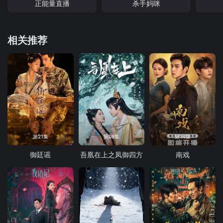
正能量直播
杀手妈咪
相关推荐
第21集
第08集
第14集
御廷谣
吾凰在上之凤御四方
南戏