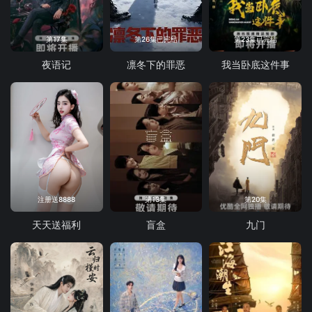
第17集
第26集已完结
第23集已完结
夜语记
凛冬下的罪恶
我当卧底这件事
注册送8888
第13集
第20集
天天送福利
盲盒
九门