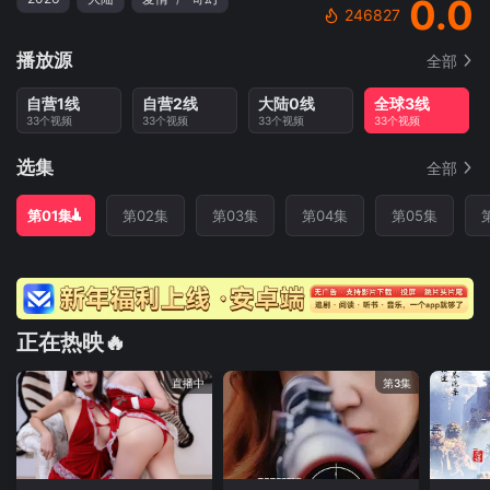
0.0
246827
播放源
全部
自营1线
自营2线
大陆0线
全球3线
33个视频
33个视频
33个视频
33个视频
选集
全部
第01集
第02集
第03集
第04集
第05集
正在热映🔥
直播中
第3集