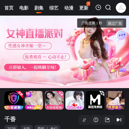
134
首页
电影
剧集
综艺
动漫
更新
热榜
APP
我的观影记录
千香
第04集
清空
千香
2026
大陆
爱情
/
奇幻