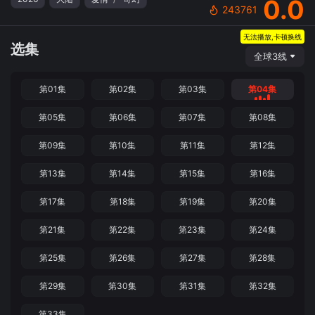
0.0
243761
无法播放,卡顿换线
选集
全球3线
第01集
第02集
第03集
第04集
第05集
第06集
第07集
第08集
第09集
第10集
第11集
第12集
第13集
第14集
第15集
第16集
第17集
第18集
第19集
第20集
第21集
第22集
第23集
第24集
第25集
第26集
第27集
第28集
第29集
第30集
第31集
第32集
第33集