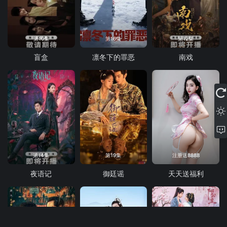
第10集
第16集
第12集
盲盒
凛冬下的罪恶
南戏
第14集
第19集
注册送8888
夜语记
御廷谣
天天送福利