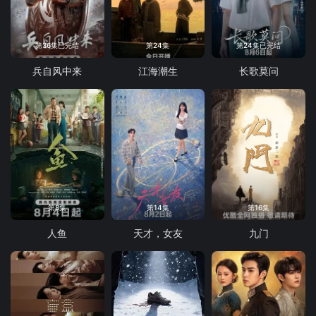
第36集已完结
第24集
第24集已完结
兵自风中来
江海潮生
长歌莫问
第8集
第14集
第16集
人鱼
天才，女友
九门