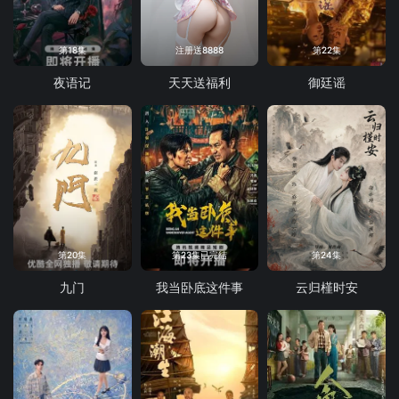
第18集
注册送8888
第22集
夜语记
天天送福利
御廷谣
第20集
第23集已完结
第24集
九门
我当卧底这件事
云归槿时安