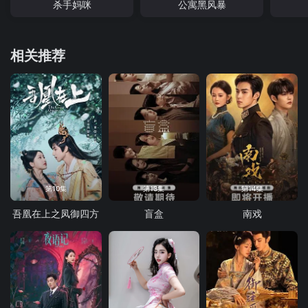
杀手妈咪
公寓黑风暴
相关推荐
第10集
第13集
第14集
吾凰在上之凤御四方
盲盒
南戏