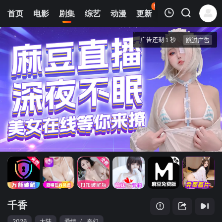
93
首页
电影
剧集
综艺
动漫
更新
热榜
APP
我的观影记录
千香
23
清空
千香
2026
大陆
爱情
/
奇幻