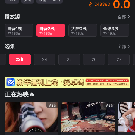
0.0
248380
播放源
全部
自营1线
自营2线
大陆0线
全球3线
33个视频
33个视频
33个视频
33个视频
选集
全部
23
24
25
26
27
正在热映🔥
第3集
第9集