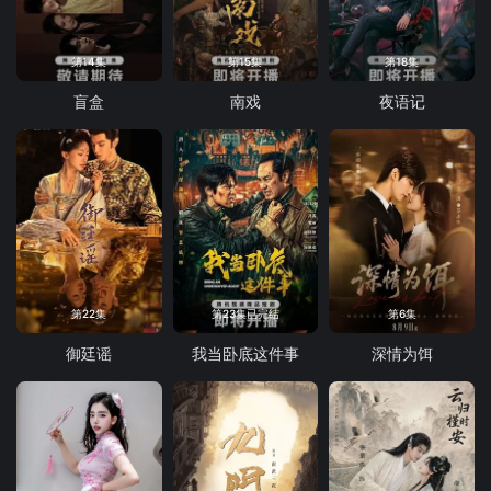
第14集
第15集
第18集
盲盒
南戏
夜语记
第22集
第23集已完结
第6集
御廷谣
我当卧底这件事
深情为饵