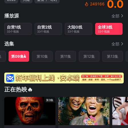
0.0
249166
播放源
全部
自营1线
自营2线
大陆0线
全球3线
33个视频
33个视频
33个视频
33个视频
选集
全部
集
第09集
第10集
第11集
第12集
第13集
正在热映🔥
第3集
第29集