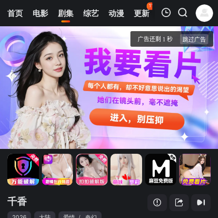
113
首页
电影
剧集
综艺
动漫
更新
热榜
APP
我的观影记录
千香
第09集
清空
千香
2026
大陆
爱情
/
奇幻