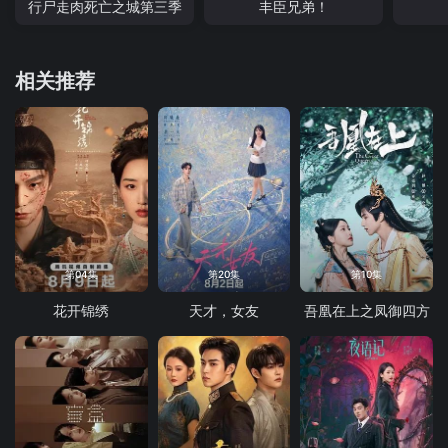
行尸走肉死亡之城第三季
丰臣兄弟！
相关推荐
第04集
第20集
第10集
花开锦绣
天才，女友
吾凰在上之凤御四方