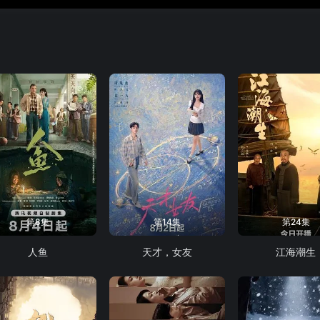
第8集
第14集
第24集
人鱼
天才，女友
江海潮生