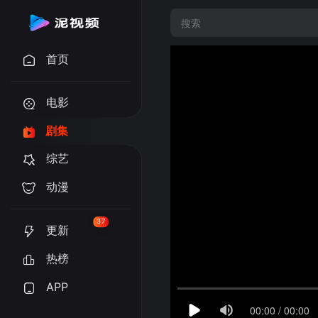
首页
电影
剧集
综艺
动漫
37
更新
热榜
APP