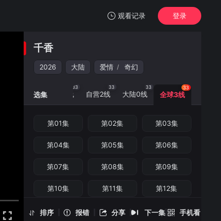
观看记录
登录
我的观影记录
千香
千香
第22集
2026
大陆
爱情
奇幻
/
清空
33
33
33
33
自营1线
自营2线
大陆0线
选集
全球3线
第01集
第02集
第03集
千香 -第22集
手机扫一扫继续看
第04集
第05集
第06集
第07集
第08集
第09集
第10集
第11集
第12集
第13集
第14集
第15集
排序
报错
分享
下一集
手机看