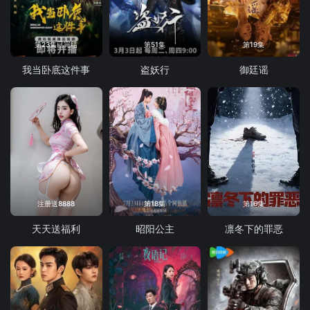
第23集已完结
第51集
第19集
我当卧底这件事
盗妖行
御廷谣
注册送8888
第18集
第16集
天天送福利
昭阳公主
凛冬下的罪恶