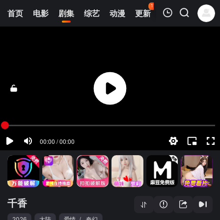
116
首页
电影
剧集
综艺
动漫
更新
热榜
APP
我的观影记录
千香
17
清空
千香
2026
大陆
爱情
/
奇幻