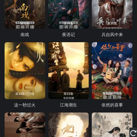
第12集
第14集
第30集
南戏
夜语记
兵自风中来
第33集已完结
第22集
第30集已完结
这一秒过火
江海潮生
依然的喜事