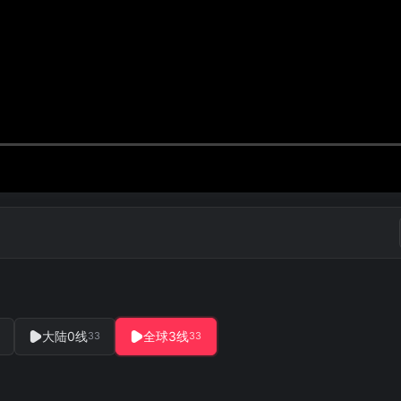
大陆0线
全球3线
33
33