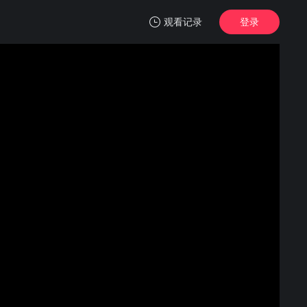
观看记录
登录
我的观影记录
千香
第18集
清空