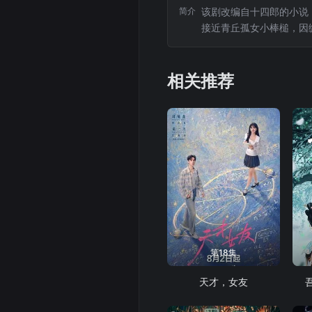
简介
该剧改编自十四郎的小说
接近青丘孤女小棒槌，因
慕，最终进入同一门派，
的身世和来历。雷修远一
相关推荐
第18集
天才，女友