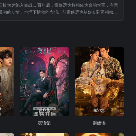
为之陷入血战... 百年后，雷修远为救相依为命的大哥，有意
最初的友情，也埋下情动的念想。与雷修远也从好友到互相倾
成了冰雪之姿的姜黎非。这闻所未闻的资质，令有心之人追查她
第17集
第21集
夜语记
御廷谣