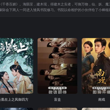
《千香百媚》。海陨至，建木现，得建木之实者，可御万物，仙、妖、魔三族
缘际会下两人一同进入雏凤书院修习。书院以命相护的小伙伴给了小棒槌
就在两颗心越靠越近之时，身世之谜也逐步揭开，小棒槌也不断脱胎换骨
路生死相随，在众人对异族秘辛的追逐里，走入雾一般的迷阵。相
第08集
第13集
第14集
吾凰在上之凤御四方
盲盒
南戏