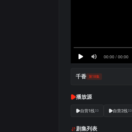
千香
第18集
播放源
自营1线
自营2线
33
33
剧集列表